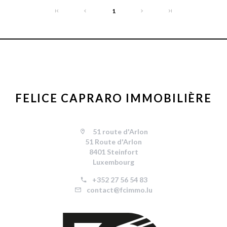
1
FELICE CAPRARO IMMOBILIÈRE
51 route d'Arlon
51 Route d'Arlon
8401 Steinfort
Luxembourg
+352 27 56 54 83
contact@fcimmo.lu