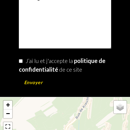
J’ai lu et j'accepte la
politique de
confidentialité
de ce site
Envoyer
+
−