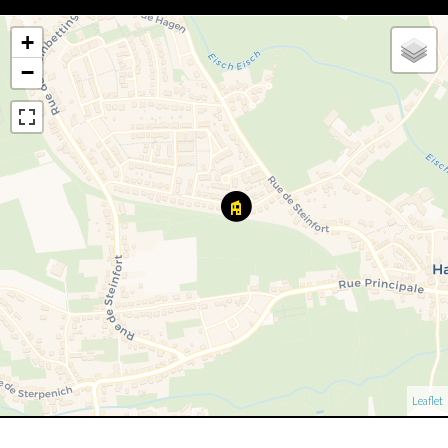
+
−
Leaflet