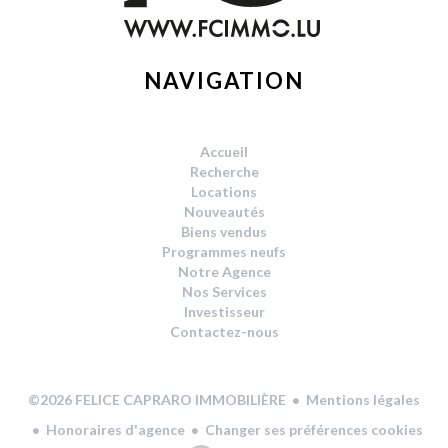
NAVIGATION
Accueil
Recherche
Locations
Nouveautés
Biens vendus
Programmes neufs
Notre Agence
Nos Services
Investisseur
Contactez-nous
Mentions légales
©2026 FELICE CAPRARO IMMOBILIÈRE
Honoraires d'agence
Changer ses préférences cookies