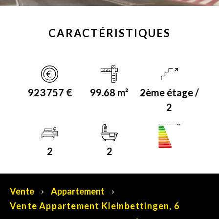
CARACTÉRISTIQUES
923 757 €
99.68 m²
2ème étage /
2
A+
DPE (Diagnostique de Performance Energétique)
2
2
Vente
Appartement
Vente Appartement Kleinbettingen, 6