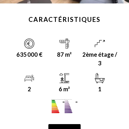
CARACTÉRISTIQUES
635 000 €
87 m²
2ème étage /
3
2
6 m²
1
DPE (Diagnostique de Performance Energétique)
GES (Gaz à Effet de Serre)
B
B