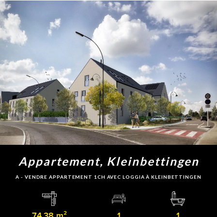
Appartement, Kleinbettingen
A - VENDRE APPARTEMENT 1CH AVEC LOGGIA À KLEINBETTINGEN
74.38 m²
1
1