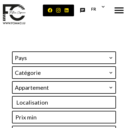
FR
Pays
Catégorie
Appartement
Localisation