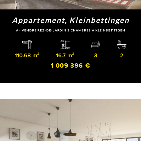
Appartement, Kleinbettingen
A - VENDRE REZ-DE-JARDIN 3 CHAMBRES À KLEINBETTIGEN
110.68 m²
16.7 m²
3
2
1 009 396 €