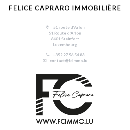
FELICE CAPRARO IMMOBILIÈRE
51 route d'Arlon
51 Route d'Arlon
8401 Steinfort
Luxembourg
+352 27 56 54 83
contact@fcimmo.lu