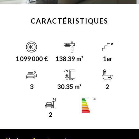
CARACTÉRISTIQUES
1 099 000 €
138.39 m²
1er
3
30.35 m²
2
DPE (Diagnostique de Performance Energétique)
A
2