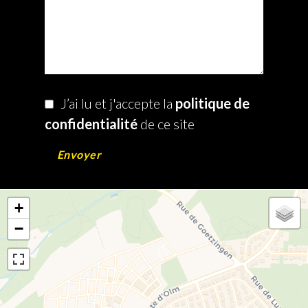
J’ai lu et j'accepte la
politique de
confidentialité
de ce site
Envoyer
+
−