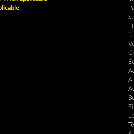
licable
Pa
St
Th
Tr
Ve
Cl
Éc
A
Al
A
B
Fi
Lo
Té
A