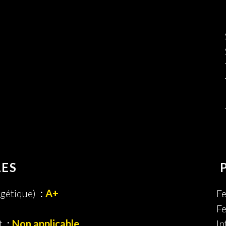
LES
gétique)
A+
F
Fe
t
Non applicable
In