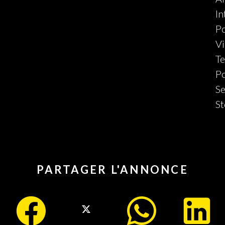
In
Po
V
Te
Po
Se
St
PARTAGER L'ANNONCE