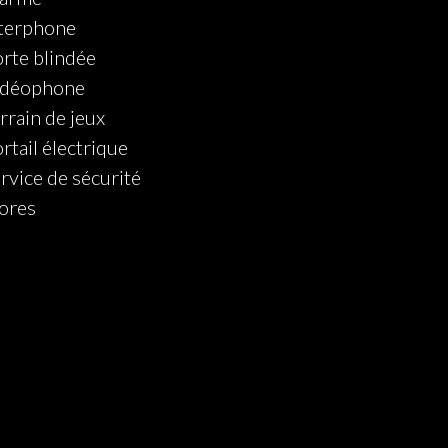
terphone
rte blindée
idéophone
rrain de jeux
rtail électrique
rvice de sécurité
ores