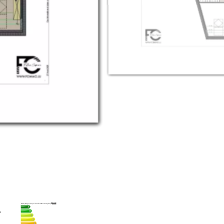
A+
DPE (Diagnostique de Performance Energétique)