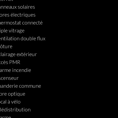
nneaux solaires
ores électriques
ermostat connecté
iple vitrage
ntilation double flux
ôture
lairage extérieur
ccès PMR
arme incendie
scenseur
uanderie commune
bre optique
cal à vélo
lédistribution
larme