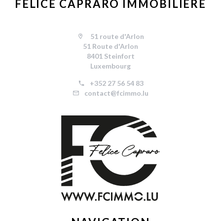
FELICE CAPRARO IMMOBILIÈRE
51 route d'Arlon
51 Route d'Arlon
8401 Steinfort
Luxembourg
+352 27 56 54 83
contact@fcimmo.lu