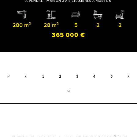
À VENDRE - MAISON 3 À 8 CHAMBRES À MUSSON
280 m²
28 m²
5
2
2
365 000 €
1
2
3
4
5